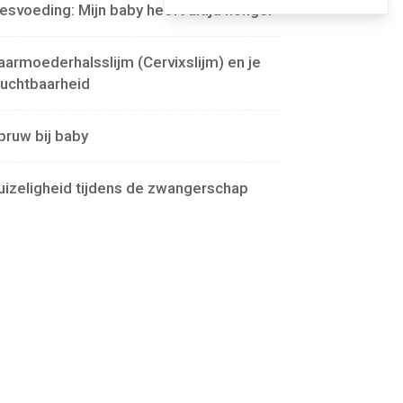
lesvoeding: Mijn baby heeft altijd honger
aarmoederhalsslijm (Cervixslijm) en je
ruchtbaarheid
pruw bij baby
uizeligheid tijdens de zwangerschap