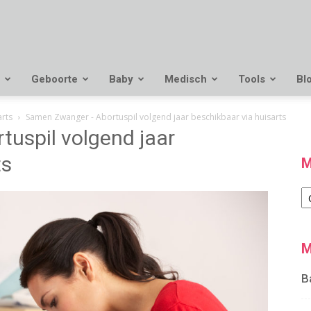
Geboorte
Baby
Medisch
Tools
Bl
arts
Samen Zwanger - Abortuspil volgend jaar beschikbaar via huisarts
uspil volgend jaar
ts
M
M
M
B