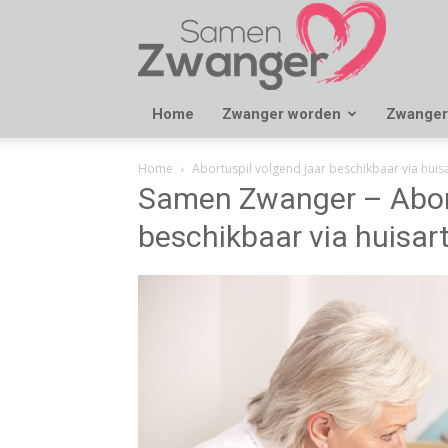
Samen
Zwanger
Home
Zwanger worden
Zwanger
Home
Abortuspil volgend jaar beschikbaar via huis
Samen Zwanger – Abort
beschikbaar via huisar