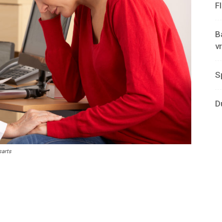
F
B
v
S
D
sarts