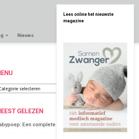
Lees online het nieuwste
magazine
og
Nieuws
ENU
enu
EEST GELEZEN
abypoep: Een complete gids