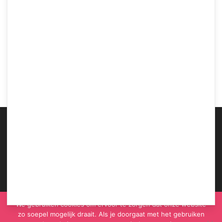
Moeilijker zwanger door reuma
Samen Zwanger Admin
-
10 augustus 2018
1
2
ABOUT US
We gebruiken cookies om ervoor te zorgen dat onze website
zo soepel mogelijk draait. Als je doorgaat met het gebruiken