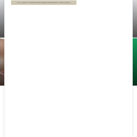
Invloed van borstkanker op de
vruchtbaarheid
Samen Zwanger Redacteur
-
12 februari 2022
KID (kunstmatige inseminatie
donorsperma)
Samen Zwanger Redacteur
-
2 februari 2022
Eiceldonatie
Samen Zwanger Redacteur
-
1 februari 2022
Als natuurlijk zwanger worden