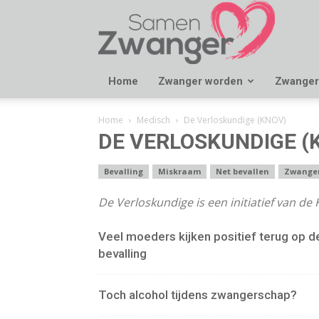
Samen
Zwanger
Home
Zwanger worden
Zwanger
Home
Medisch
De Verloskundige (KNOV)
DE VERLOSKUNDIGE (
Bevalling
Miskraam
Net bevallen
Zwange
De Verloskundige is een initiatief van d
Veel moeders kijken positief terug op d
bevalling
Toch alcohol tijdens zwangerschap?