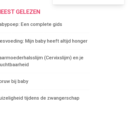
EEST GELEZEN
abypoep: Een complete gids
lesvoeding: Mijn baby heeft altijd honger
aarmoederhalsslijm (Cervixslijm) en je
ruchtbaarheid
pruw bij baby
uizeligheid tijdens de zwangerschap