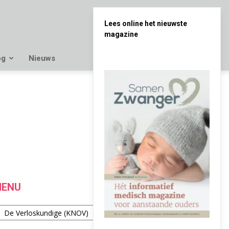
Lees online het nieuwste
magazine
og
Nieuws
LAATSTE
ENU
enu