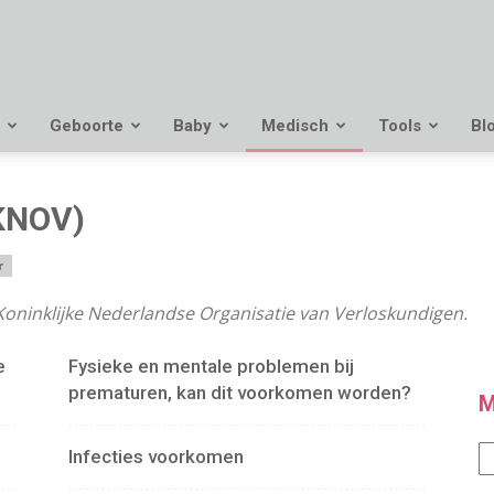
Geboorte
Baby
Medisch
Tools
Bl
KNOV)
r
e Koninklijke Nederlandse Organisatie van Verloskundigen.
e
Fysieke en mentale problemen bij
prematuren, kan dit voorkomen worden?
M
M
Infecties voorkomen