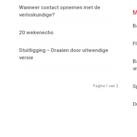
Wanneer contact opnemen met de
M
verloskundige?
B
20 wekenecho
F
Stuitligging – Draaien door uitwendige
versie
B
v
Pagina 1 van 3
S
D