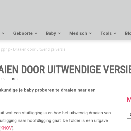
Geboorte
Baby
Medisch
Tools
Bl
ligging – Draaien door uitwendige versie
AIEN DOOR UITWENDIGE VERSI
85
0
oskundige je baby proberen te draaien naar een
M
M
t uit wat een stuitligging is en hoe het uitwendig draaien van
itligging naar hoofdligging gaat. De folder is een uitgave
(
KNOV
).