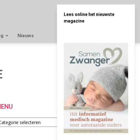
Lees online het nieuwste
magazine
og
Nieuws
E
ENU
enu