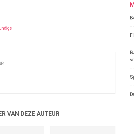
M
B
undige
F
B
v
UR
S
D
ER VAN DEZE AUTEUR