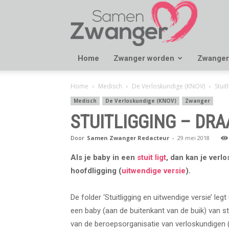
Samen
Zwanger
Home
Zwanger worden
Zwanger
Home
Medisch
De Verloskundige (KNOV)
Stuit
Medisch
De Verloskundige (KNOV)
Zwanger
STUITLIGGING – DRA
Door
Samen Zwanger Redacteur
-
29 mei 2018
Als je baby in een
stuit ligt
, dan kan je verl
hoofdligging (
uitwendige versie
).
De folder ‘Stuitligging en uitwendige versie’ leg
een baby (aan de buitenkant van de buik) van stu
van de beroepsorganisatie van verloskundigen 