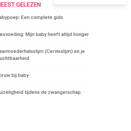
EEST GELEZEN
abypoep: Een complete gids
lesvoeding: Mijn baby heeft altijd honger
aarmoederhalsslijm (Cervixslijm) en je
ruchtbaarheid
pruw bij baby
uizeligheid tijdens de zwangerschap