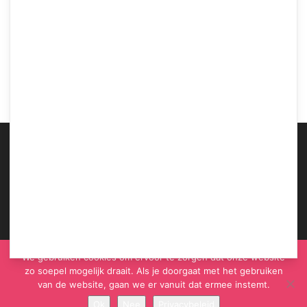
5 manieren om tijdens de
geboorte de perfecte partner te
zijn
Samen Zwanger Redacteur
-
29 juni 2020
ABOUT US
We gebruiken cookies om ervoor te zorgen dat onze website
zo soepel mogelijk draait. Als je doorgaat met het gebruiken
van de website, gaan we er vanuit dat ermee instemt.
Ok
Nee
Privacybeleid