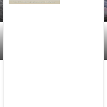
Benodigdheden bevalling
Samen Zwanger Redacteur
-
18 juli 2020
Vader: Wèl of niet aanwezig bij bevalling
Samen Zwanger Redacteur
-
15 juli 2020
Je kind voorbereiden op de
geboorte van zijn zusje of
broertje
Samen Zwanger Redacteur
-
11 juli 2020
Ademhalingstechnieken
Samen Zwanger Redacteur
-
1 juli 2020