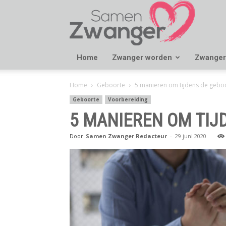
Samen
Zwanger
Home
Zwanger worden
Zwanger
Home
Geboorte
5 manieren om tijdens de geboor
Geboorte
Voorbereiding
5 MANIEREN OM TIJ
Door
Samen Zwanger Redacteur
-
29 juni 2020