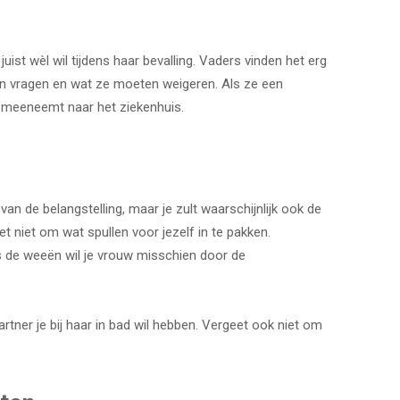
uist wèl wil tijdens haar bevalling. Vaders vinden het erg
en vragen en wat ze moeten weigeren. Als ze een
t meeneemt naar het ziekenhuis.
n de belangstelling, maar je zult waarschijnlijk ook de
t niet om wat spullen voor jezelf in te pakken.
s de weeën wil je vrouw misschien door de
ner je bij haar in bad wil hebben. Vergeet ook niet om