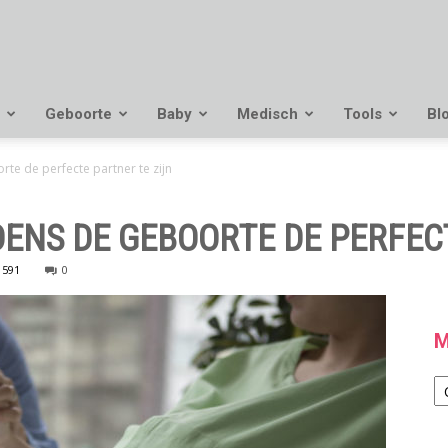
Geboorte
Baby
Medisch
Tools
Bl
te de perfecte partner te zijn
DENS DE GEBOORTE DE PERFEC
591
0
M
M