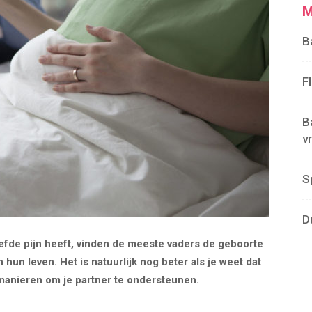
M
B
F
B
v
S
D
liefde pijn heeft, vinden de meeste vaders de geboorte
un leven. Het is natuurlijk nog beter als je weet dat
e manieren om je partner te ondersteunen.