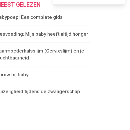
EEST GELEZEN
abypoep: Een complete gids
lesvoeding: Mijn baby heeft altijd honger
aarmoederhalsslijm (Cervixslijm) en je
ruchtbaarheid
pruw bij baby
uizeligheid tijdens de zwangerschap