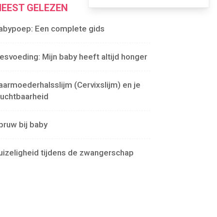
EEST GELEZEN
abypoep: Een complete gids
lesvoeding: Mijn baby heeft altijd honger
aarmoederhalsslijm (Cervixslijm) en je
ruchtbaarheid
pruw bij baby
uizeligheid tijdens de zwangerschap