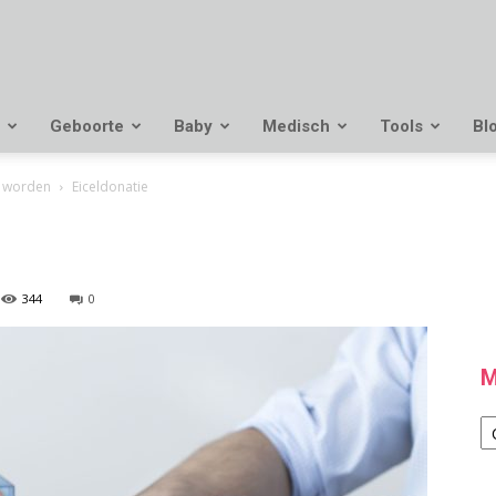
Geboorte
Baby
Medisch
Tools
Bl
 worden
Eiceldonatie
344
0
M
M