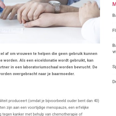
M
B
F
B
v
icel af om vrouwen te helpen die geen gebruik kunnen
 worden. Als een eiceldonatie wordt gebruikt, kan
S
rtner in een laboratoriumschaal worden bevrucht. De
worden overgebracht naar je baarmoeder.
D
liteit produceert (omdat je bijvoorbeeld ouder bent dan 40)
jten zijn aan een voortijdige menopauze, een erfelijke
ng tegen kanker met behulp van chemotherapie of