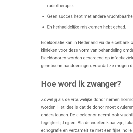
radiotherapie;
Geen succes hebt met andere vruchtbaarhei
En herhaaldelijke miskramen hebt gehad.
Eiceldonatie kan in Nederland via de eicelbank of
klinieken voor deze vorm van behandeling omdat
Eiceldonoren worden gescreend op infectieziekt
genetische aandoeningen, voordat ze mogen d
Hoe word ik zwanger?
Zowel jij als de vrouwelijke donor nemen horm
worden. Het idee is dat de donor moet ovuleren
ondersteunen. De eiceldonor neemt ook vruchtb
tegelijkertijd rijpen. Als de eicellen klaar zijn,
echografie en verzamelt ze met een fijne, holl