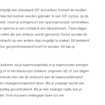
schijnlijk een standaard IVF-procedure, hoewel de eicellen
njectie) kunnen worden gebruikt. In een IVF-cyclus, op de
ameld’, moet je echtgenoot een spermamonster verstrekken.
n sperma in een schaal in een laboratorium. Twee dagen
van cellen die een embryo wordt genoemd. Soms worden de
dracht op een andere dag mogelijk te maken. Dit betekent
onor gesynchroniseerd hoeft te worden. Dit kan je
 katheter via je baarmoederhals in je baarmoeder brengen.
g of in het blastocyst stadium, ongeveer vijf of zes dagen
t tenminste één van de embryo’s aan de baarmoederwand
 een zwangerschapstest doen. Als je zwanger wordt van
vuldig gecontroleerd. Als je niet zwanger raakt, kun je
len. Veel vrouwen ondergaan twee tot vier