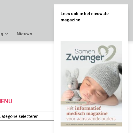
Lees online het nieuwste
magazine
og
Nieuws
ENU
enu