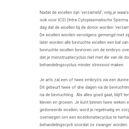
Nadat de eicellen zijn ‘verzameld’, volg je waar
ook voor ICSI (Intra Cytoplasmatische Sperma I
dag dat de eicellen bij de donor worden ‘verz
De eicellen worden vervolgens gemengd met zij
later worden alle bevruchte eicellen een bal 
bevruchte eicellen bevroren om de embryo-over
dat je menstruatiecyclus niet met die van de d
behandelingscyclus minder stressvol maken.
Je arts zal een of twee embryo’s via een dunne
Dit gebeurt twee of drie dagen na de bevruchtin
na de bevruchting. Als alles goed gaat, blijf
kleven en groeien. Je kunt binnen twee weken
gedoneerde eicellen, word je regelmatig en zorg
overwegen om een ​​eiceldonatiecyclus te herha
behandelingscycli voordat ze zwanger worden.