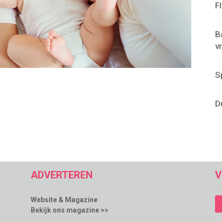
F
B
v
S
D
ADVERTEREN
V
Website & Magazine
Bekijk ons magazine >>