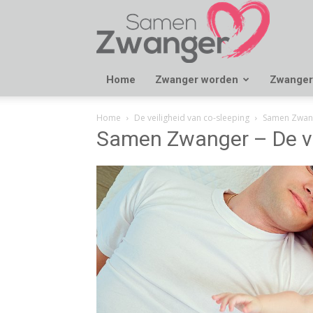
Samen
Zwanger
Home
Zwanger worden
Zwanger
Home
De veiligheid van co-sleeping
Samen Zwange
Samen Zwanger – De ve