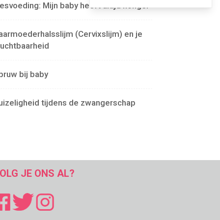
lesvoeding: Mijn baby heeft altijd honger
aarmoederhalsslijm (Cervixslijm) en je
ruchtbaarheid
pruw bij baby
uizeligheid tijdens de zwangerschap
OLG JE ONS AL?