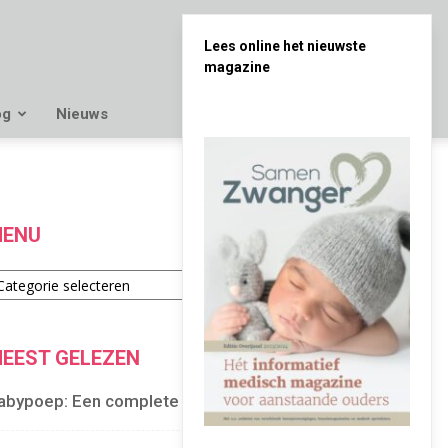
Lees online het nieuwste
magazine
og
Nieuws
ENU
enu
EEST GELEZEN
abypoep: Een complete gids