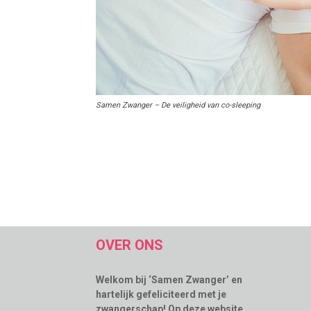
Samen Zwanger – De veiligheid van co-sleeping
OVER ONS
Welkom bij ‘Samen Zwanger’ en
hartelijk gefeliciteerd met je
zwangerschap! Op deze website