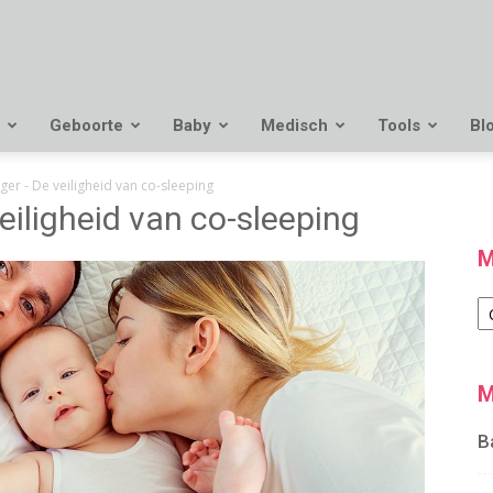
Geboorte
Baby
Medisch
Tools
Bl
r - De veiligheid van co-sleeping
iligheid van co-sleeping
M
M
M
B