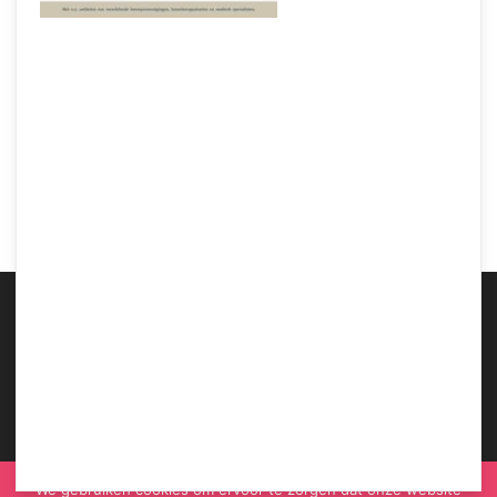
Samen Zwanger – Kwaliteitsstandaard geboortezorg voor nog betere zorg aan
moeder en kind
ABOUT US
We gebruiken cookies om ervoor te zorgen dat onze website