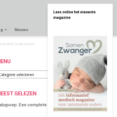
Lees online het nieuwste
magazine
og
Nieuws
e kind 'Grote risico's'
ENU
enu
EEST GELEZEN
abypoep: Een complete gids