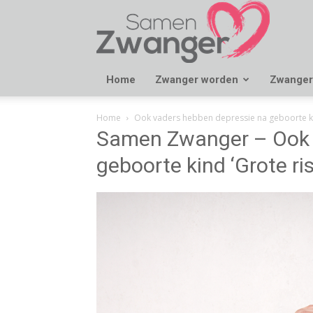
Samen
Zwanger
Home
Zwanger worden
Zwanger
Home
Ook vaders hebben depressie na geboorte kind
Samen Zwanger – Ook 
geboorte kind ‘Grote ris