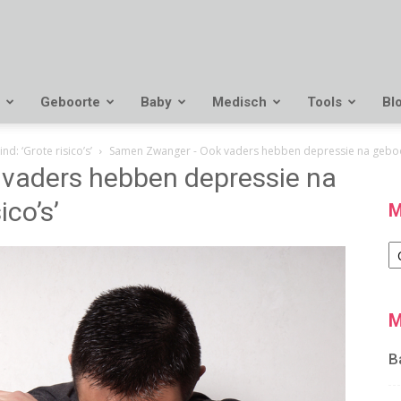
Geboorte
Baby
Medisch
Tools
Bl
: ‘Grote risico’s’
Samen Zwanger - Ook vaders hebben depressie na geboort
vaders hebben depressie na
ico’s’
M
M
M
B