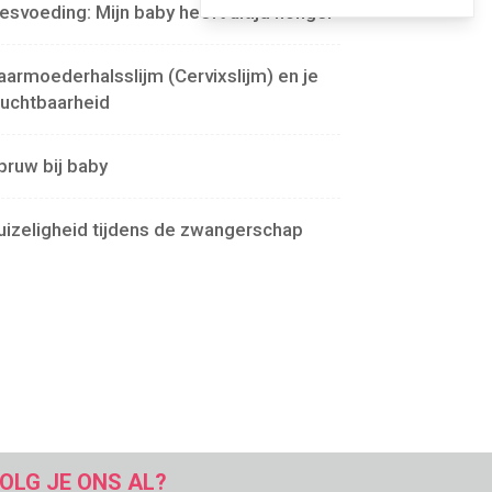
lesvoeding: Mijn baby heeft altijd honger
aarmoederhalsslijm (Cervixslijm) en je
ruchtbaarheid
pruw bij baby
uizeligheid tijdens de zwangerschap
OLG JE ONS AL?