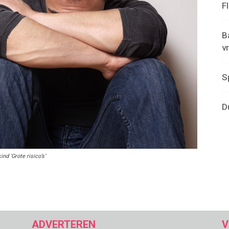
F
B
v
S
D
d ‘Grote risico’s’
ADVERTEREN
V