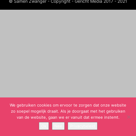
© Samen Zwanger - Copyright - Gericht Media 2017 - 2021
We gebruiken cookies om ervoor te zorgen dat onze website
zo soepel mogelijk draait. Als je doorgaat met het gebruiken
van de website, gaan we er vanuit dat ermee instemt.
Ok
Nee
Privacybeleid