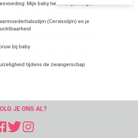
lesvoeding: Mijn baby heeft altijd honger
aarmoederhalsslijm (Cervixslijm) en je
ruchtbaarheid
pruw bij baby
uizeligheid tijdens de zwangerschap
OLG JE ONS AL?