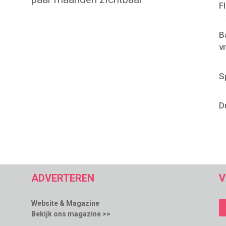
F
B
v
S
D
ADVERTEREN
V
Website & Magazine
Bekijk ons magazine >>