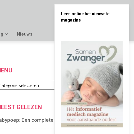
Lees online het nieuwste
magazine
og
Nieuws
ENU
enu
EEST GELEZEN
abypoep: Een complete gids