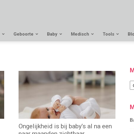
Geboorte
Baby
Medisch
Tools
Bl
M
M
M
B
Ongelijkheid is bij baby’s al na een
paar maanden zichtbaar