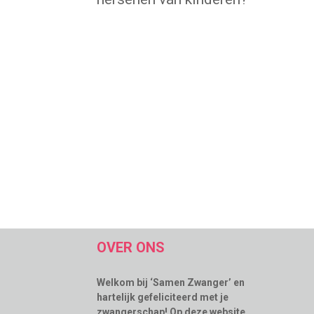
OVER ONS
Welkom bij ‘Samen Zwanger’ en
hartelijk gefeliciteerd met je
zwangerschap! Op deze website