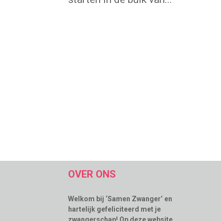
OVER ONS
Welkom bij ‘Samen Zwanger’ en
hartelijk gefeliciteerd met je
zwangerschap! Op deze website