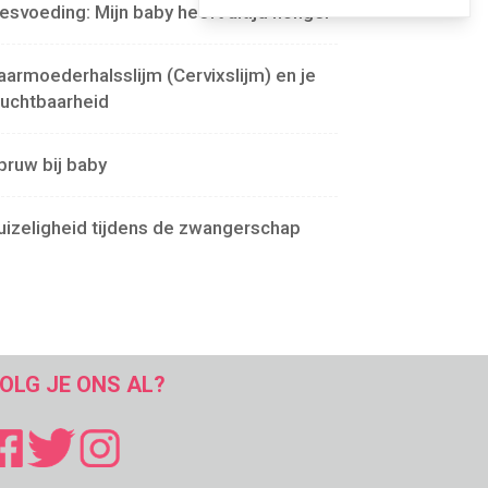
lesvoeding: Mijn baby heeft altijd honger
aarmoederhalsslijm (Cervixslijm) en je
ruchtbaarheid
pruw bij baby
uizeligheid tijdens de zwangerschap
OLG JE ONS AL?