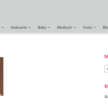
Geboorte
Baby
Medisch
Tools
Bl
M
M
M
B