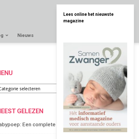
Lees online het nieuwste
magazine
og
Nieuws
ENU
enu
EEST GELEZEN
abypoep: Een complete gids