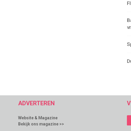
F
B
v
S
D
ADVERTEREN
V
Website & Magazine
Bekijk ons magazine >>