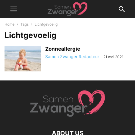
Home
Tags
Lichtgevoelig
Lichtgevoelig
Zonneallergie
Samen Zwanger Redacteur
-
21 mei 2021
ABOUT US