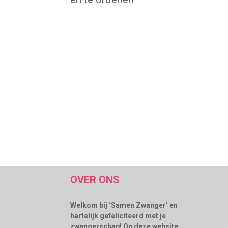
OVER ONS
Welkom bij ‘Samen Zwanger’ en
hartelijk gefeliciteerd met je
zwangerschap! Op deze website