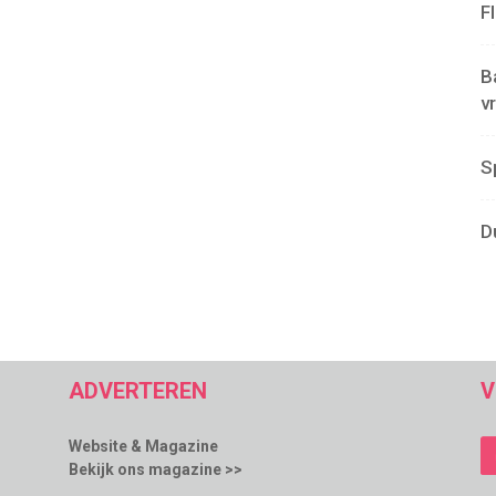
F
B
v
S
D
ADVERTEREN
V
Website & Magazine
Bekijk ons magazine >>