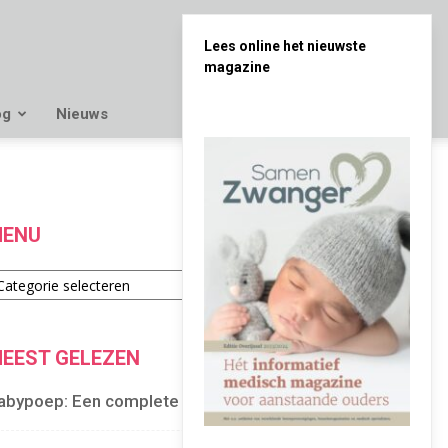
Lees online het nieuwste
magazine
og
Nieuws
ENU
enu
EEST GELEZEN
abypoep: Een complete gids