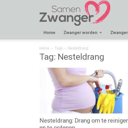
Samen
Zwanger
Home
Zwanger worden
Zwanger
Home
Tags
Nesteldrang
Tag: Nesteldrang
Nesteldrang: Drang om te reinige
en te ordenen