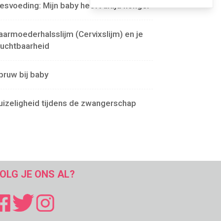
lesvoeding: Mijn baby heeft altijd honger
aarmoederhalsslijm (Cervixslijm) en je
ruchtbaarheid
pruw bij baby
uizeligheid tijdens de zwangerschap
OLG JE ONS AL?