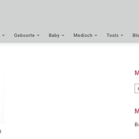
Geboorte
Baby
Medisch
Tools
Bl
M
M
M
B
n