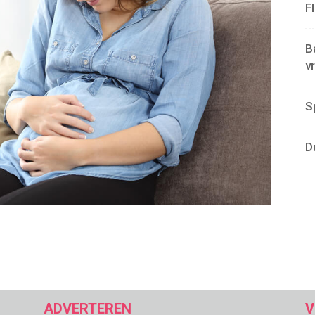
F
B
v
S
D
ADVERTEREN
V