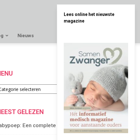
Lees online het nieuwste
magazine
og
Nieuws
ENU
enu
EEST GELEZEN
abypoep: Een complete gids