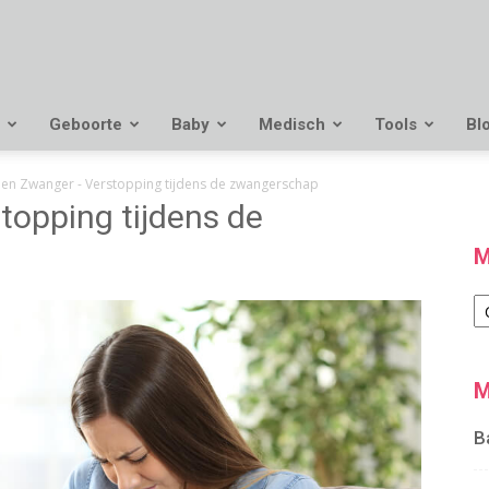
Geboorte
Baby
Medisch
Tools
Bl
en Zwanger - Verstopping tijdens de zwangerschap
opping tijdens de
M
M
M
B