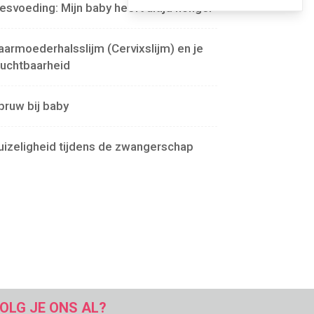
lesvoeding: Mijn baby heeft altijd honger
aarmoederhalsslijm (Cervixslijm) en je
ruchtbaarheid
pruw bij baby
uizeligheid tijdens de zwangerschap
OLG JE ONS AL?