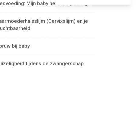
lesvoeding: Mijn baby heeft altijd honger
aarmoederhalsslijm (Cervixslijm) en je
ruchtbaarheid
pruw bij baby
uizeligheid tijdens de zwangerschap