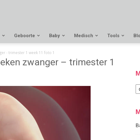
Geboorte
Baby
Medisch
Tools
Bl
r - trimester 1 week 11 foto 1
ken zwanger – trimester 1
M
M
M
B