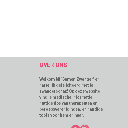
OVER ONS
Welkom bij ‘Samen Zwanger’ en
hartelijk gefeliciteerd met je
zwangerschap! Op deze website
vind je medische informatie,
nuttige tips van therapeuten en
beroepsverenigingen, en handige
tools voor hem en haar.