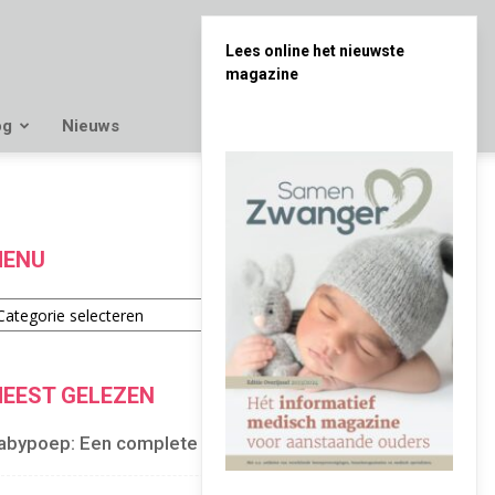
Lees online het nieuwste
magazine
og
Nieuws
ENU
enu
EEST GELEZEN
abypoep: Een complete gids