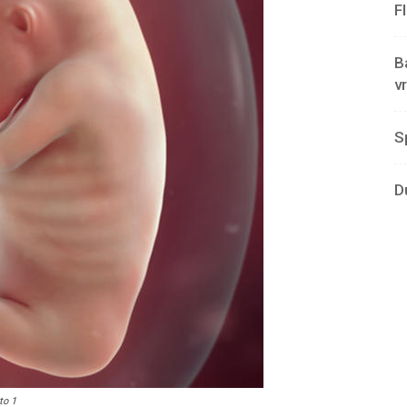
F
B
v
S
D
to 1