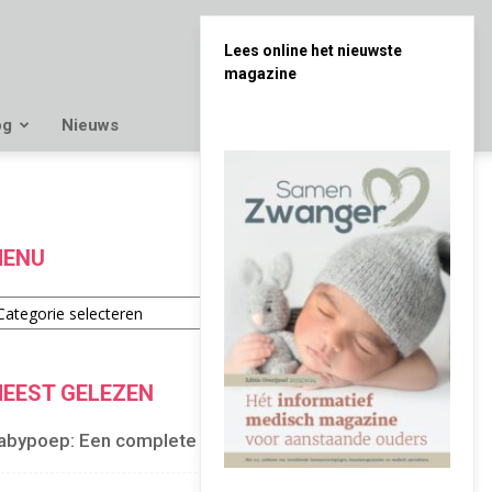
Lees online het nieuwste
magazine
og
Nieuws
ENU
enu
EEST GELEZEN
abypoep: Een complete gids