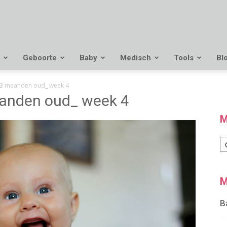
Geboorte
Baby
Medisch
Tools
Bl
3 maanden oud_ week 4
anden oud_ week 4
M
M
M
B