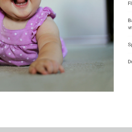
F
B
v
S
D