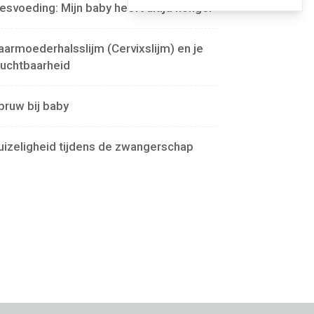
lesvoeding: Mijn baby heeft altijd honger
aarmoederhalsslijm (Cervixslijm) en je
ruchtbaarheid
pruw bij baby
uizeligheid tijdens de zwangerschap