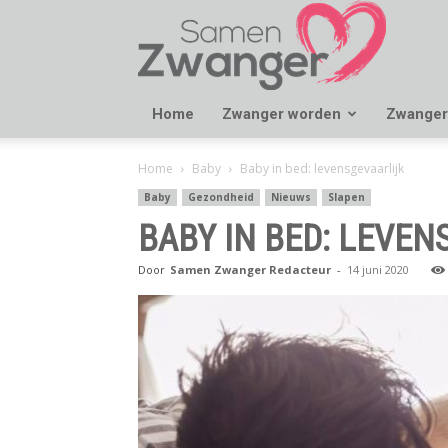
Samen
Zwanger
Home
Zwanger worden
Zwanger
Home
Baby
Baby in bed: levensgevaarlijk
Baby
Gezondheid
Nieuws
Slapen
BABY IN BED: LEVEN
Door
Samen Zwanger Redacteur
-
14 juni 2020