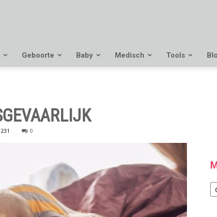
Geboorte
Baby
Medisch
Tools
Bl
SGEVAARLIJK
231
0
M
M