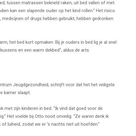
bed, tussen matrassen bekneld raken, uit bed vallen of met
ien kan een slapende ouder op het kind rollen.” Het risico
, medicijnen of drugs hebben gebruikt, hebben gedronken
arm, het bed kort opmaken. Bij je ouders in bed lig je al snel
 kussens en een warm dekbed”, aldus de arts.
entrum Jeugdgezondheid, schrijft voor dat het het veiligste
de kamer slaapt.
ok met zijn kinderen in bed. “Ik vind dat goed voor de
g.” Het voelde bij Otto nooit onveilig. “Ze waren denk ik
of luiheid, zodat we er ’s nachts niet uit hoefden.”