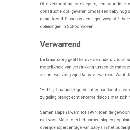
Otto verkoopt nu co-sleepers, een soort ledikan
constructie ook gevaren omdat een baby nog steed
aangetoond. Slapen in een eigen wieg blijft het
opleidingen in Schoonhoven.
Verwarrend
De kraamzorg geeft kersverse ouders vooral adv
mogelijkheid van verstrikking tussen de matrass
zal het wel veilig zijn. Dat is verwarrend. Want da
“Het blijft natuurlijk goed dat er aandacht is 
zuigeling brengt echt enorme risico’s met zich m
Samen slapen kwam tot 1994, toen de gewoonte
niet voor. Maar toen het samen slapen populair
overlijdenspercentage van baby’s in het ouderlij