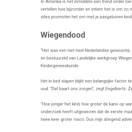
In Amerika is het inmiddels een trend onder b
vertellen hoe bijzonder en intiem het is om zo
sites promoten het om met je pasgeboren kind 
Wiegendood
“Het was een niet heel Nederlandse gewoonte, m
en bestuurslid van Landelijke werkgroep Wieg
Kindergeneeskunde.
Het in bed slapen blijkt een belangrijke factor 
oud. “Dat baart ons zorgen”, zegt Engelberts. Z
“Hoe jonger het kind, hoe groter de kans op wie
onderzoek heeft uitgewezen dat de eerste maand
twee keer groter risico. Dus mijn dringend advie