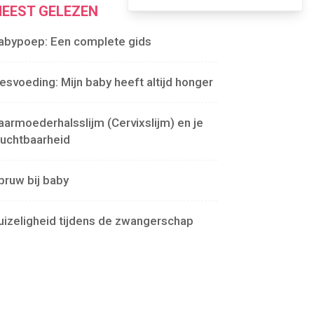
EEST GELEZEN
abypoep: Een complete gids
lesvoeding: Mijn baby heeft altijd honger
aarmoederhalsslijm (Cervixslijm) en je
ruchtbaarheid
pruw bij baby
uizeligheid tijdens de zwangerschap