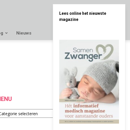
Lees online het nieuwste
magazine
og
Nieuws
ENU
enu