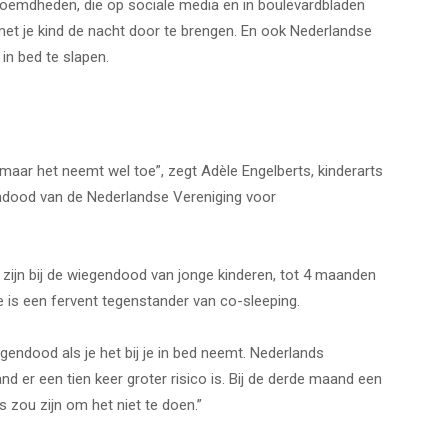
eroemdheden, die op sociale media en in boulevardbladen
 met je kind de nacht door te brengen. En ook Nederlandse
in bed te slapen.
aar het neemt wel toe”, zegt Adèle Engelberts, kinderarts
endood van de Nederlandse Vereniging voor
te zijn bij de wiegendood van jonge kinderen, tot 4 maanden
e is een fervent tegenstander van co-sleeping.
gendood als je het bij je in bed neemt. Nederlands
 er een tien keer groter risico is. Bij de derde maand een
s zou zijn om het niet te doen.”