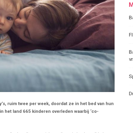
M
B
F
B
v
S
D
by’s, ruim twee per week, doordat ze in het bed van hun
n in het land 665 kinderen overleden waarbij ‘co-