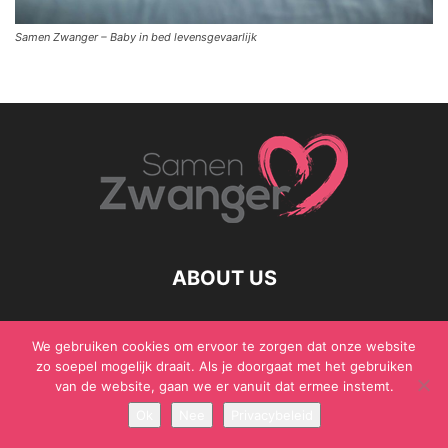
Samen Zwanger – Baby in bed levensgevaarlijk
ABOUT US
We gebruiken cookies om ervoor te zorgen dat onze website
zo soepel mogelijk draait. Als je doorgaat met het gebruiken
© Samen Zwanger - Copyright - Gericht Media 2017 - 2021
van de website, gaan we er vanuit dat ermee instemt.
Ok
Nee
Privacybeleid