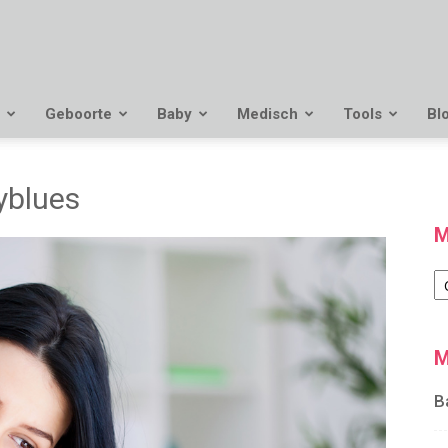
Geboorte
Baby
Medisch
Tools
Bl
yblues
M
M
M
B