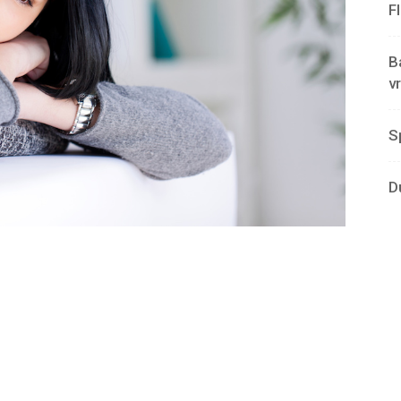
F
B
v
S
D