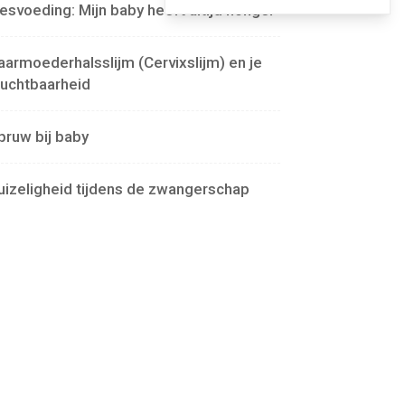
lesvoeding: Mijn baby heeft altijd honger
aarmoederhalsslijm (Cervixslijm) en je
ruchtbaarheid
pruw bij baby
uizeligheid tijdens de zwangerschap