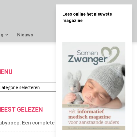
Lees online het nieuwste
magazine
og
Nieuws
ENU
enu
EEST GELEZEN
abypoep: Een complete gids