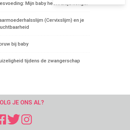
lesvoeding: Mijn baby heeft altijd honger
aarmoederhalsslijm (Cervixslijm) en je
ruchtbaarheid
pruw bij baby
uizeligheid tijdens de zwangerschap
OLG JE ONS AL?