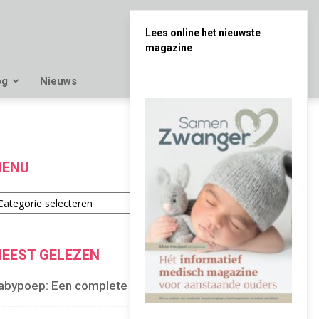
Lees online het nieuwste
magazine
og
Nieuws
ENU
enu
EEST GELEZEN
abypoep: Een complete gids