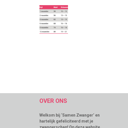
OVER ONS
Welkom bij ‘Samen Zwanger’ en
hartelijk gefeliciteerd met je
zwangerschap! Op deze website