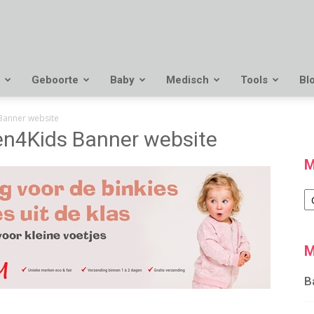
Geboorte
Baby
Medisch
Tools
Bl
Banner website
n4Kids Banner website
M
M
M
B