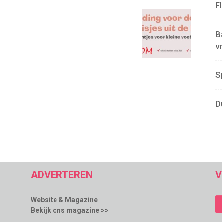
F
B
v
S
D
ADVERTEREN
V
Website & Magazine
Bekijk ons magazine >>