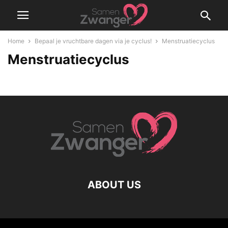
Home
Bepaal je vruchtbare dagen via je cyclus!
Menstruatiecyclus
Menstruatiecyclus
ABOUT US