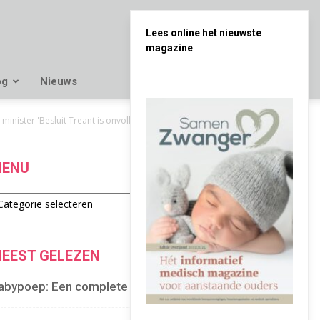
Lees online het nieuwste
magazine
og
Nieuws
inister 'Besluit Treant is onvolledig'
ENU
enu
EEST GELEZEN
abypoep: Een complete gids