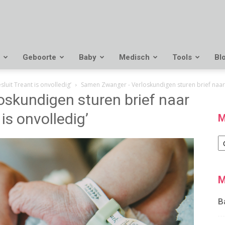
Geboorte
Baby
Medisch
Tools
Bl
sluit Treant is onvolledig’
Samen Zwanger - Verloskundigen sturen brief naar m
skundigen sturen brief naar
 is onvolledig’
M
M
M
B