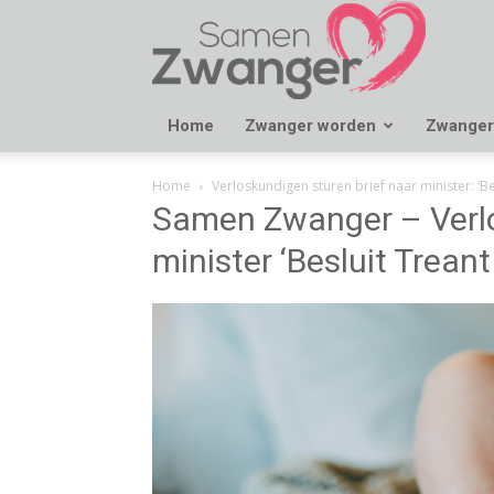
Samen
Zwanger
Home
Zwanger worden
Zwanger
Home
Verloskundigen sturen brief naar minister: ‘Be
Samen Zwanger – Verlo
minister ‘Besluit Treant