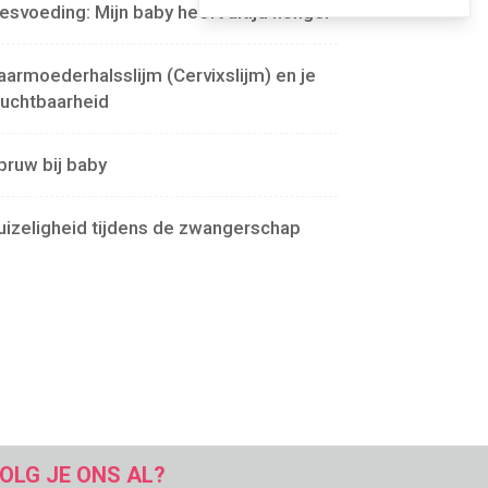
lesvoeding: Mijn baby heeft altijd honger
aarmoederhalsslijm (Cervixslijm) en je
ruchtbaarheid
pruw bij baby
uizeligheid tijdens de zwangerschap
OLG JE ONS AL?