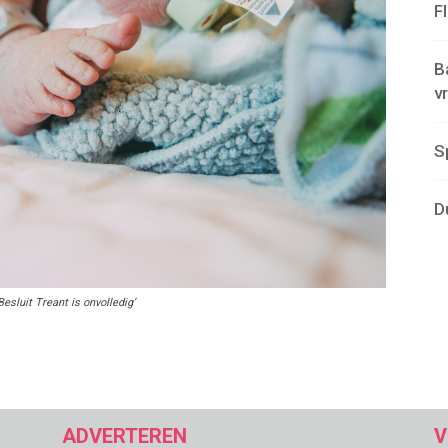
F
B
v
S
D
sluit Treant is onvolledig’
ADVERTEREN
V