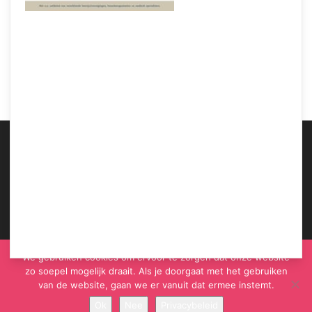
Samen Zwanger – De rol van je partner tijdens de zwangerschap
ABOUT US
We gebruiken cookies om ervoor te zorgen dat onze website
zo soepel mogelijk draait. Als je doorgaat met het gebruiken
van de website, gaan we er vanuit dat ermee instemt.
Ok
Nee
Privacybeleid
© Samen Zwanger - Copyright - Gericht Media 2017 - 2021