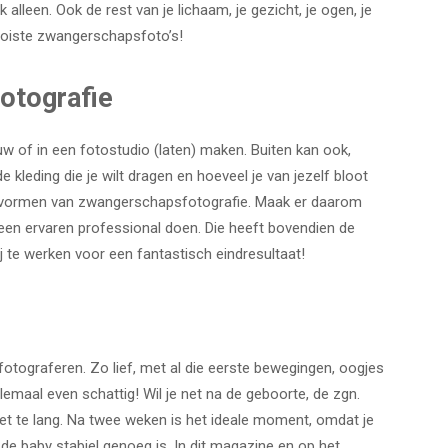
alleen. Ook de rest van je lichaam, je gezicht, je ogen, je
ooiste zwangerschapsfoto’s!
otografie
w of in een fotostudio (laten) maken. Buiten kan ook,
 kleding die je wilt dragen en hoeveel je van jezelf bloot
me vormen van zwangerschapsfotografie. Maak er daarom
een ervaren professional doen. Die heeft bovendien de
j te werken voor een fantastisch eindresultaat!
s
 fotograferen. Zo lief, met al die eerste bewegingen, oogjes
llemaal even schattig! Wil je net na de geboorte, de zgn.
iet te lang. Na twee weken is het ideale moment, omdat je
 de baby stabiel genoeg is. In dit magazine en op het