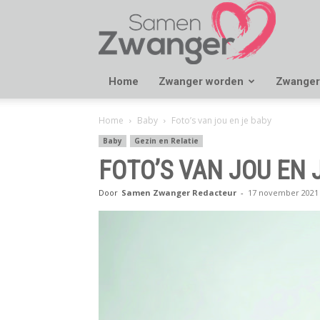
Samen
Zwanger
Home
Zwanger worden
Zwanger
Home
Baby
Foto’s van jou en je baby
Baby
Gezin en Relatie
FOTO’S VAN JOU EN 
Door
Samen Zwanger Redacteur
-
17 november 2021