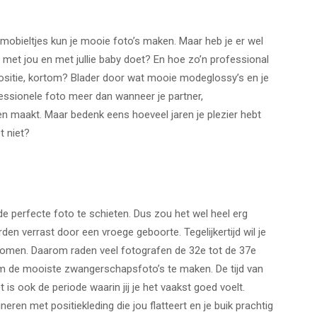
mobieltjes kun je mooie foto’s maken. Maar heb je er wel
 met jou en met jullie baby doet? En hoe zo’n professional
ositie, kortom? Blader door wat mooie modeglossy’s en je
essionele foto meer dan wanneer je partner,
en maakt. Maar bedenk eens hoeveel jaren je plezier hebt
t niet?
 perfecte foto te schieten. Dus zou het wel heel erg
en verrast door een vroege geboorte. Tegelijkertijd wil je
tkomen. Daarom raden veel fotografen de 32e tot de 37e
om de mooiste zwangerschapsfoto’s te maken. De tijd van
 is ook de periode waarin jij je het vaakst goed voelt.
ren met positiekleding die jou flatteert en je buik prachtig