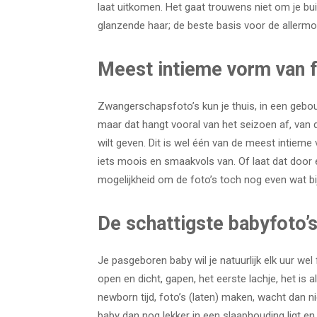
laat uitkomen. Het gaat trouwens niet om je buik 
glanzende haar; de beste basis voor de allerm
Meest intieme vorm van f
Zwangerschapsfoto’s kun je thuis, in een gebou
maar dat hangt vooral van het seizoen af, van de
wilt geven. Dit is wel één van de meest intie
iets moois en smaakvols van. Of laat dat door 
mogelijkheid om de foto’s toch nog even wat bi
De schattigste babyfoto’
Je pasgeboren baby wil je natuurlijk elk uur wel
open en dicht, gapen, het eerste lachje, het is a
newborn tijd, foto’s (laten) maken, wacht dan n
baby dan nog lekker in een slaaphouding ligt en