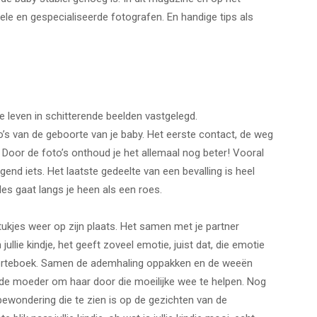
nele en gespecialiseerde fotografen. En handige tips als
e leven in schitterende beelden vastgelegd.
o’s van de geboorte van je baby. Het eerste contact, de weg
. Door de foto’s onthoud je het allemaal nog beter! Vooral
end iets. Het laatste gedeelte van een bevalling is heel
lles gaat langs je heen als een roes.
tukjes weer op zijn plaats. Het samen met je partner
llie kindje, het geeft zoveel emotie, juist dat, die emotie
boorteboek. Samen de ademhaling oppakken en de weeën
 de moeder om haar door die moeilijke wee te helpen. Nog
 bewondering die te zien is op de gezichten van de