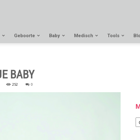
Geboorte
Baby
Medisch
Tools
Bl
JE BABY
252
0
M
M