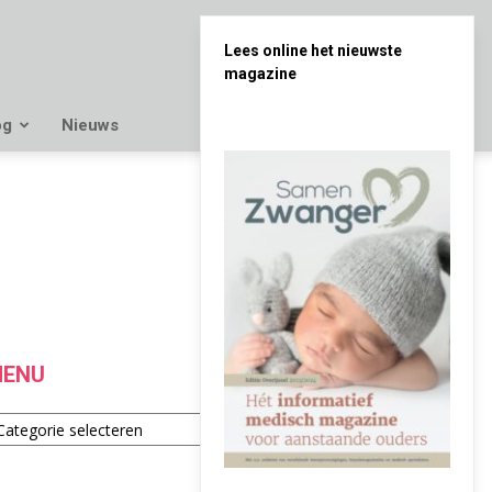
Lees online het nieuwste
magazine
og
Nieuws
ENU
enu