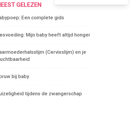
EEST GELEZEN
abypoep: Een complete gids
lesvoeding: Mijn baby heeft altijd honger
aarmoederhalsslijm (Cervixslijm) en je
ruchtbaarheid
pruw bij baby
uizeligheid tijdens de zwangerschap