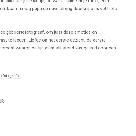
blik naar jullie kindje, oh wat is jullie kindje mooi, echt
chten. Daarna mag papa de navelstreng doorknippen, vol trots
 is de geboortefotograaf, om juist deze emoties en
st te leggen. Liefde op het eerste gezicht, de eerste
oment waarop de tijd even stil stond vastgelegd door een
efotografie
UR