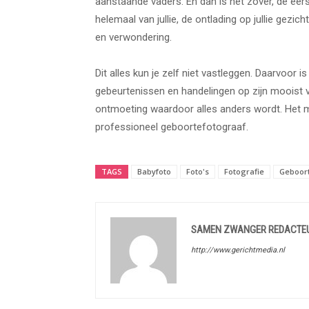
aanstaande vaders. En dan is het zover, de eerste 
helemaal van jullie, de ontlading op jullie gezi
en verwondering.
Dit alles kun je zelf niet vastleggen. Daarvoor
gebeurtenissen en handelingen op zijn mooist va
ontmoeting waardoor alles anders wordt. Het m
professioneel geboortefotograaf.
TAGS
Babyfoto
Foto's
Fotografie
Geboort
SAMEN ZWANGER REDACTE
http://www.gerichtmedia.nl