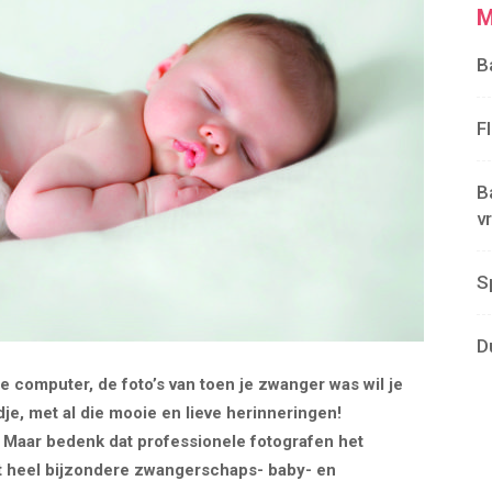
M
B
F
B
v
S
D
 je computer, de foto’s van toen je zwanger was wil je
ndje, met al die mooie en lieve herinneringen!
! Maar bedenk dat professionele fotografen het
st heel bijzondere zwangerschaps- baby- en