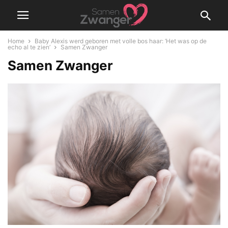
Home
Baby Alexis werd geboren met volle bos haar: ‘Het was op de
echo al te zien’
Samen Zwanger
Samen Zwanger