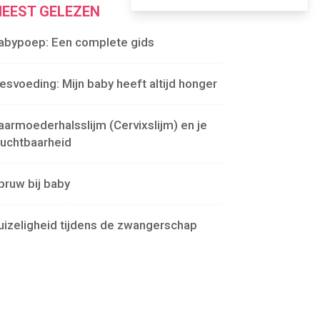
EEST GELEZEN
abypoep: Een complete gids
lesvoeding: Mijn baby heeft altijd honger
aarmoederhalsslijm (Cervixslijm) en je
ruchtbaarheid
pruw bij baby
uizeligheid tijdens de zwangerschap