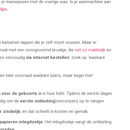
kun je meewassen met de overige was. Is je wasmachine aan
ijke
.
n katoenen lappen die je zelf moet vouwen. Maar er
iaal met een voorgevormd broekje, die
net zo makkelijk
en
t ze eenvoudig
via internet bestellen
: zoek op ‘wasbare
en hele voorraad wasbare luiers, maar begin met
n
voor de geboorte
al in huis hebt. Tijdens de eerste dagen
odig om de
eerste ontlasting
(meconium) op te vangen.
 zindelijk
, en dat scheelt in kosten en gemak.
papieren inlegdoekje
. Het inlegdoekje vangt de ontlasting
 graden
.