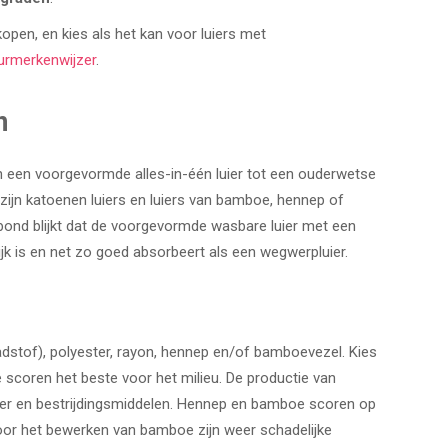
open, en kies als het kan voor luiers met
urmerkenwijzer
.
n
van een voorgevormde alles-in-één luier tot een ouderwetse
 zijn katoenen luiers en luiers van bamboe, hennep of
ond blijkt dat de voorgevormde wasbare luier met een
jk is en net zo goed absorbeert als een wegwerpluier.
stof), polyester, rayon, hennep en/of bamboevezel. Kies
ie scoren het beste voor het milieu. De productie van
ter en bestrijdingsmiddelen. Hennep en bamboe scoren op
or het bewerken van bamboe zijn weer schadelijke