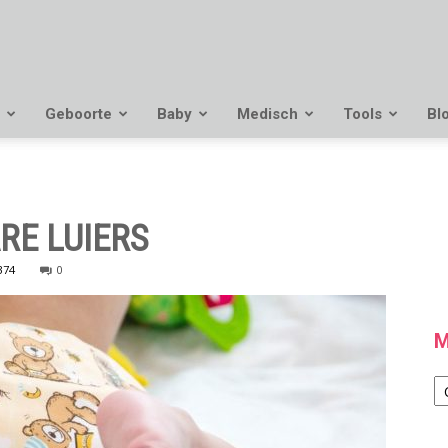
Geboorte
Baby
Medisch
Tools
Bl
RE LUIERS
374
0
M
M