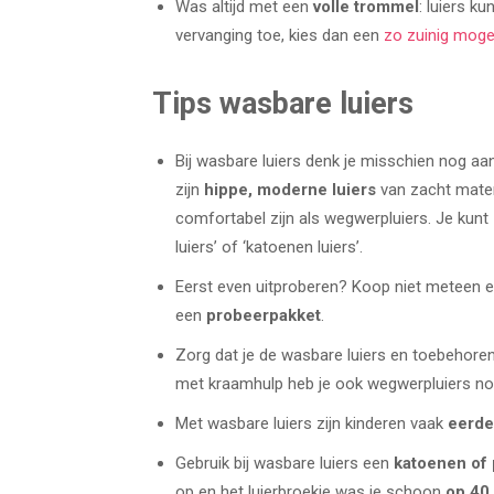
Was altijd met een
volle trommel
: luiers 
vervanging toe, kies dan een
zo zuinig mogel
Tips wasbare luiers
Bij wasbare luiers denk je misschien nog aa
zijn
hippe, moderne luiers
van zacht mater
comfortabel zijn als wegwerpluiers. Je kun
luiers’ of ‘katoenen luiers’.
Eerst even uitproberen? Koop niet meteen e
een
probeerpakket
.
Zorg dat je de wasbare luiers en toebehore
met kraamhulp heb je ook wegwerpluiers n
Met wasbare luiers zijn kinderen vaak
eerder
Gebruik bij wasbare luiers een
katoenen of 
op en het luierbroekje was je schoon
op 40