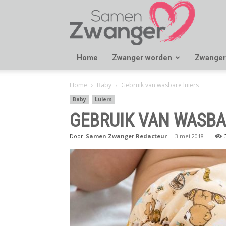
Samen
Zwanger
Home
Zwanger worden
Zwanger
Home
Baby
Gebruik van wasbare luiers
Baby
Luiers
GEBRUIK VAN WASBA
Door
Samen Zwanger Redacteur
-
3 mei 2018