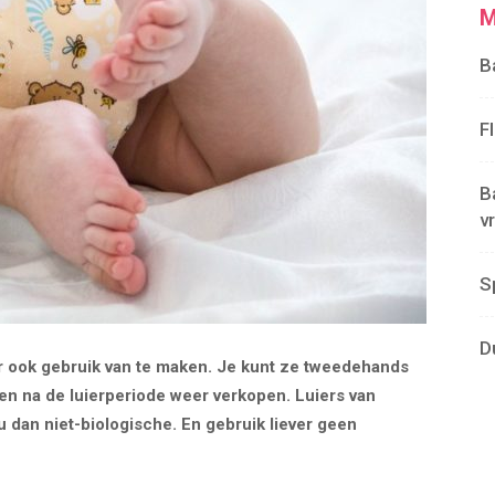
M
B
F
B
v
S
D
r ook gebruik van te maken. Je kunt ze tweedehands
en na de luierperiode weer verkopen. Luiers van
u dan niet-biologische. En gebruik liever geen