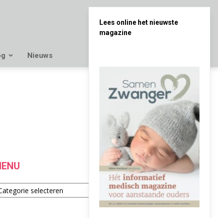
Lees online het nieuwste
magazine
og
Nieuws
ENU
enu