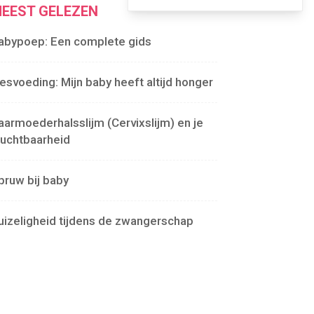
EEST GELEZEN
abypoep: Een complete gids
lesvoeding: Mijn baby heeft altijd honger
aarmoederhalsslijm (Cervixslijm) en je
ruchtbaarheid
pruw bij baby
uizeligheid tijdens de zwangerschap