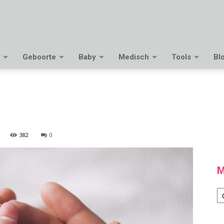
Geboorte
Baby
Medisch
Tools
Bl
382
0
M
M