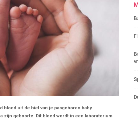
M
B
F
B
v
S
D
id bloed uit de hiel van je pasgeboren baby
 zijn geboorte. Dit bloed wordt in een laboratorium