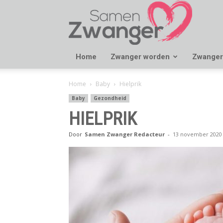
Samen
Zwanger
Home
Zwanger worden
Zwanger
Home
Baby
Hielprik
Baby
Gezondheid
HIELPRIK
Door
Samen Zwanger Redacteur
-
13 november 2020