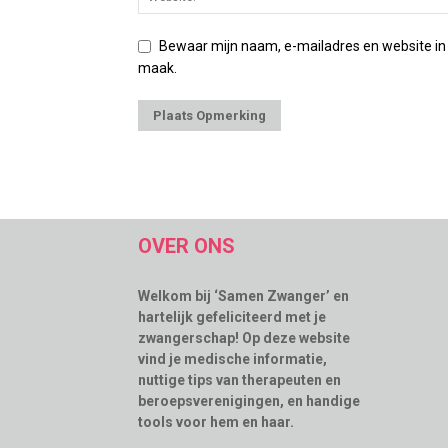
Bewaar mijn naam, e-mailadres en website in
maak.
OVER ONS
Welkom bij ‘Samen Zwanger’ en
hartelijk gefeliciteerd met je
zwangerschap! Op deze website
vind je medische informatie,
nuttige tips van therapeuten en
beroepsverenigingen, en handige
tools voor hem en haar.