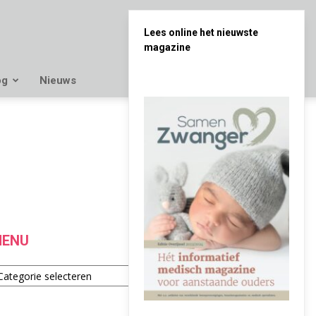
Lees online het nieuwste
magazine
og
Nieuws
ENU
enu