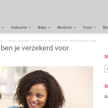
Geboorte
Baby
Medisch
Tools
Bl
rg?
Samen Zwanger - Hoe ben je verzekerd voor verloskundige zorg
en je verzekerd voor
M
M
M
B