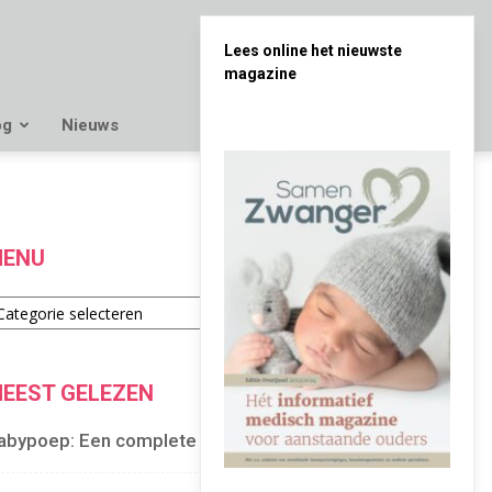
Lees online het nieuwste
magazine
og
Nieuws
ENU
enu
EEST GELEZEN
abypoep: Een complete gids