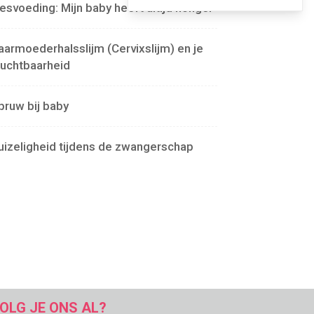
lesvoeding: Mijn baby heeft altijd honger
aarmoederhalsslijm (Cervixslijm) en je
ruchtbaarheid
pruw bij baby
uizeligheid tijdens de zwangerschap
OLG JE ONS AL?