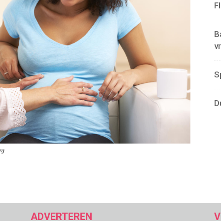
F
B
v
S
D
rg
ADVERTEREN
V