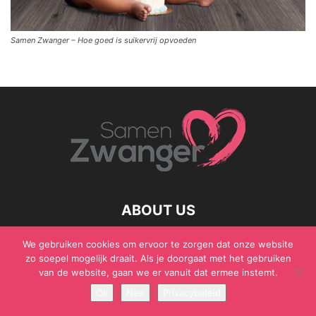
Samen Zwanger – Hoe goed is suikervrij opvoeden
ABOUT US
We gebruiken cookies om ervoor te zorgen dat onze website
zo soepel mogelijk draait. Als je doorgaat met het gebruiken
van de website, gaan we er vanuit dat ermee instemt.
© Samen Zwanger - Copyright - Gericht Media 2017 - 2021
Ok
Nee
Privacybeleid