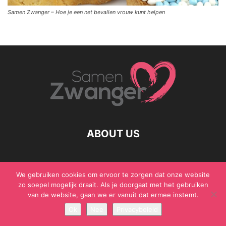
Samen Zwanger – Hoe je een net bevallen vrouw kunt helpen
ABOUT US
We gebruiken cookies om ervoor te zorgen dat onze website
© Samen Zwanger - Copyright - Gericht Media 2017 - 2021
zo soepel mogelijk draait. Als je doorgaat met het gebruiken
van de website, gaan we er vanuit dat ermee instemt.
Ok
Nee
Privacybeleid