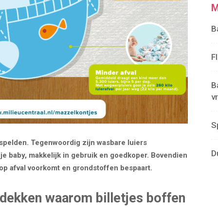
M
B
F
B
v
S
spelden. Tegenwoordig zijn wasbare luiers
D
r je baby, makkelijk in gebruik en goedkoper. Bovendien
oop afval voorkomt en grondstoffen bespaart.
tdekken waarom billetjes boffen