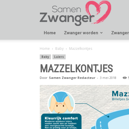
Samen
Zwanger
Home
Zwanger worden
Zwanger
Home
Baby
Mazzelkontjes
Baby
Luiers
MAZZELKONTJES
Door
Samen Zwanger Redacteur
-
3 mei 2018