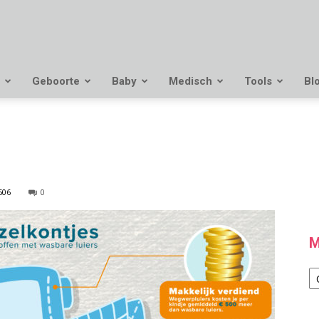
Geboorte
Baby
Medisch
Tools
Bl
506
0
M
M