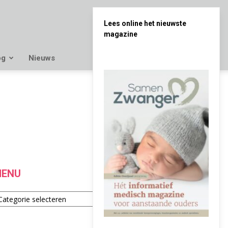
Lees online het nieuwste
magazine
og
Nieuws
ENU
enu