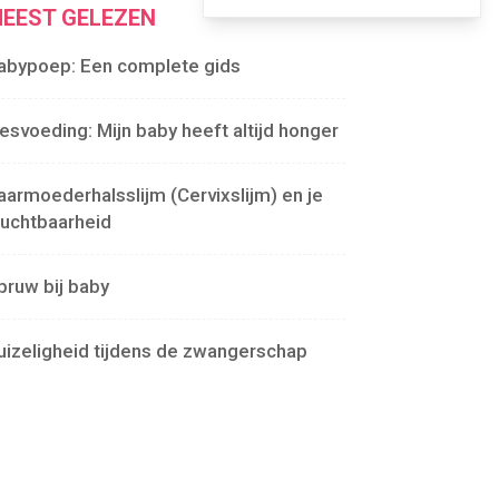
EEST GELEZEN
abypoep: Een complete gids
lesvoeding: Mijn baby heeft altijd honger
aarmoederhalsslijm (Cervixslijm) en je
ruchtbaarheid
pruw bij baby
uizeligheid tijdens de zwangerschap