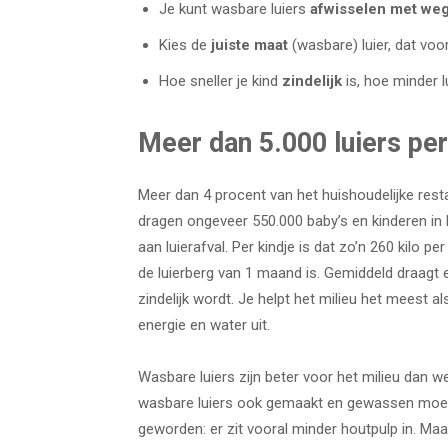
Je kunt wasbare luiers
afwisselen met we
Kies de
juiste maat
(wasbare) luier, dat vo
Hoe sneller je kind
zindelijk
is, hoe minder l
Meer dan 5.000 luiers per
Meer dan 4 procent van het huishoudelijke resta
dragen ongeveer 550.000 baby’s en kinderen in Ne
aan luierafval. Per kindje is dat zo’n 260 kilo p
de luierberg van 1 maand is. Gemiddeld draagt e
zindelijk wordt. Je helpt het milieu het meest a
energie en water uit.
Wasbare luiers zijn beter voor het milieu dan 
wasbare luiers ook gemaakt en gewassen moeten
geworden: er zit vooral minder houtpulp in. Ma