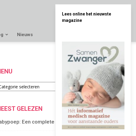
Lees online het nieuwste
magazine
og
Nieuws
ENU
enu
EEST GELEZEN
abypoep: Een complete gids