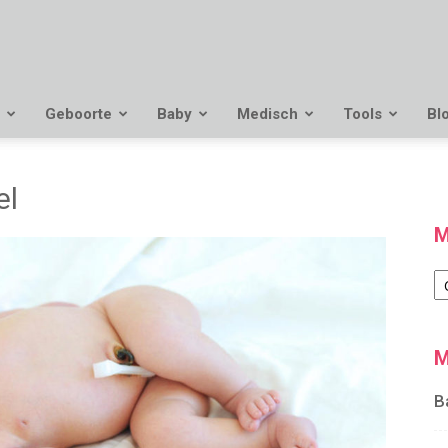
Geboorte
Baby
Medisch
Tools
Bl
el
M
M
M
B