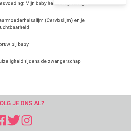
lesvoeding: Mijn baby heeft altijd honger
aarmoederhalsslijm (Cervixslijm) en je
ruchtbaarheid
pruw bij baby
uizeligheid tijdens de zwangerschap
OLG JE ONS AL?