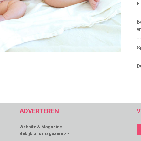
F
B
v
S
D
ADVERTEREN
V
Website & Magazine
Bekijk ons magazine >>