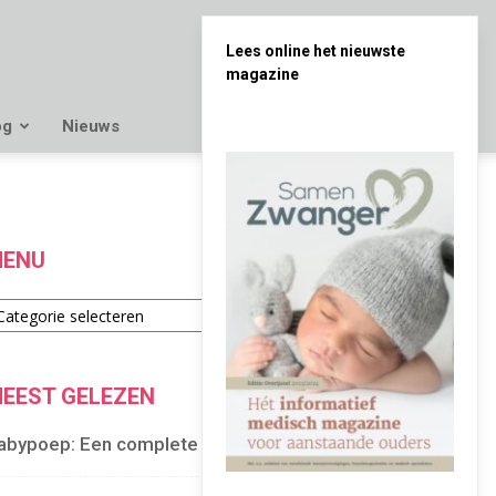
Lees online het nieuwste
magazine
og
Nieuws
ENU
enu
EEST GELEZEN
abypoep: Een complete gids