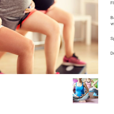
F
B
v
S
D