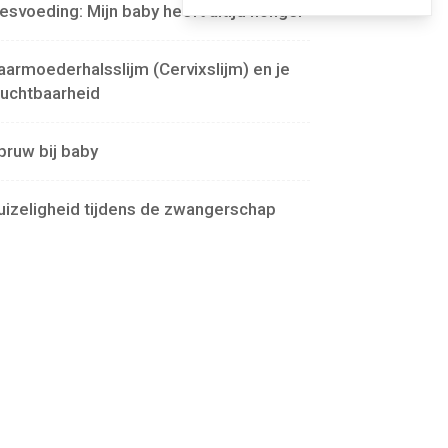
lesvoeding: Mijn baby heeft altijd honger
aarmoederhalsslijm (Cervixslijm) en je
ruchtbaarheid
pruw bij baby
uizeligheid tijdens de zwangerschap