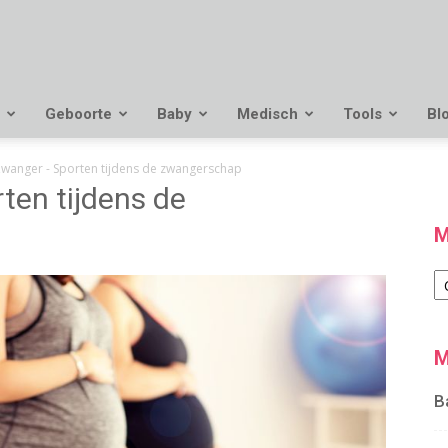
Geboorte
Baby
Medisch
Tools
Bl
wanger - Sporten tijdens de zwangerschap
en tijdens de
M
M
M
B