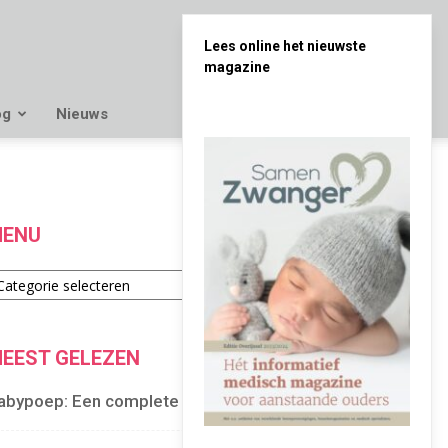
Lees online het nieuwste
magazine
og
Nieuws
ENU
enu
EEST GELEZEN
abypoep: Een complete gids