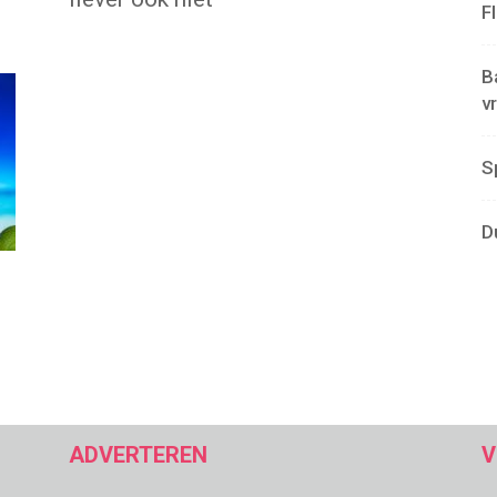
F
B
v
S
D
ADVERTEREN
V