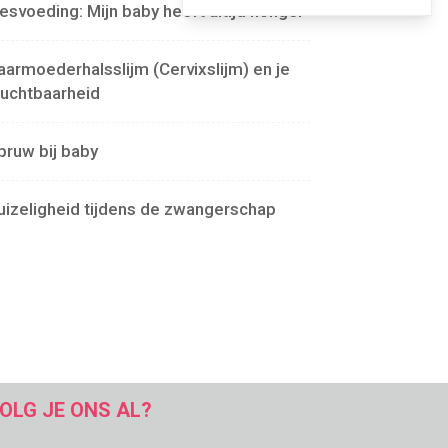
lesvoeding: Mijn baby heeft altijd honger
aarmoederhalsslijm (Cervixslijm) en je
ruchtbaarheid
pruw bij baby
uizeligheid tijdens de zwangerschap
OLG JE ONS AL?