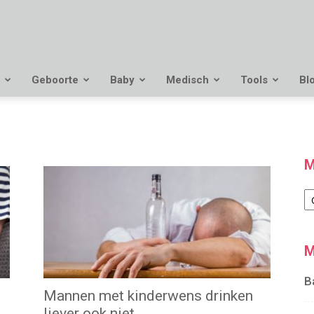
Geboorte
Baby
Medisch
Tools
Bl
M
M
M
B
Mannen met kinderwens drinken
liever ook niet