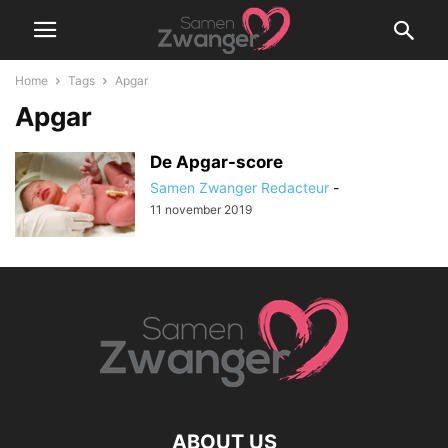
Home
Tags
Apgar
Apgar
De Apgar-score
Samen Zwanger Redacteur
-
11 november 2019
ABOUT US