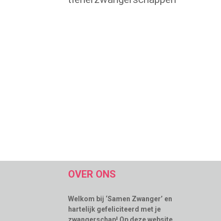
OVER ONS
Welkom bij ‘Samen Zwanger’ en
hartelijk gefeliciteerd met je
zwangerschap! Op deze website