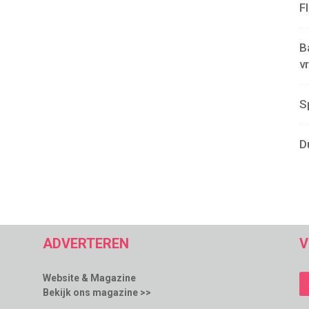
F
B
v
S
D
ADVERTEREN
V
Website & Magazine
Bekijk ons magazine >>