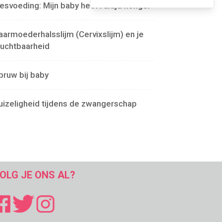
lesvoeding: Mijn baby heeft altijd honger
aarmoederhalsslijm (Cervixslijm) en je
ruchtbaarheid
pruw bij baby
uizeligheid tijdens de zwangerschap
OLG JE ONS AL?