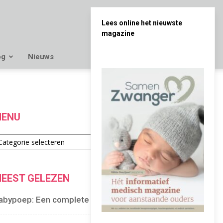
Lees online het nieuwste
magazine
og
Nieuws
ENU
enu
EEST GELEZEN
abypoep: Een complete gids