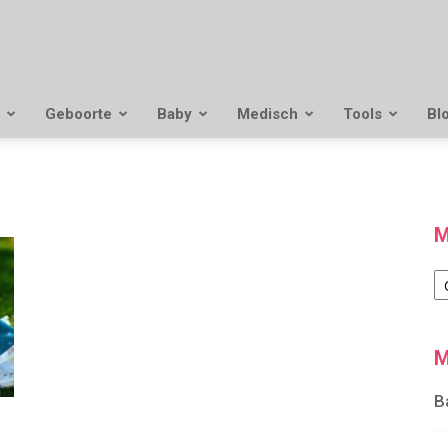
Geboorte
Baby
Medisch
Tools
Bl
M
M
M
B