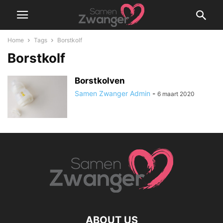
Home
Tags
Borstkolf
Borstkolf
Borstkolven
Samen Zwanger Admin
-
6 maart 2020
ABOUT US