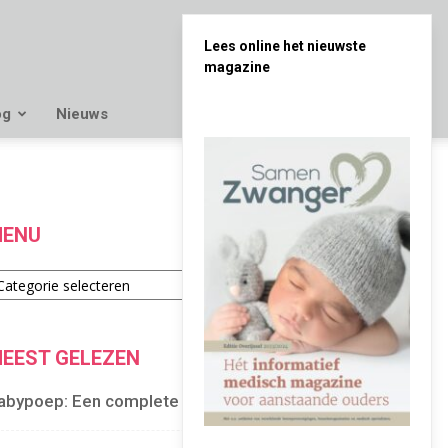
Lees online het nieuwste
magazine
og
Nieuws
ENU
enu
EEST GELEZEN
abypoep: Een complete gids