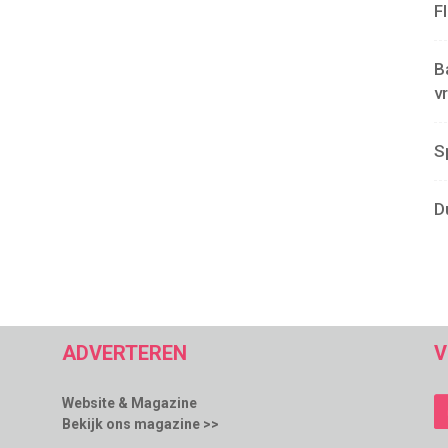
F
B
v
S
D
ADVERTEREN
V
Website & Magazine
Bekijk ons magazine >>