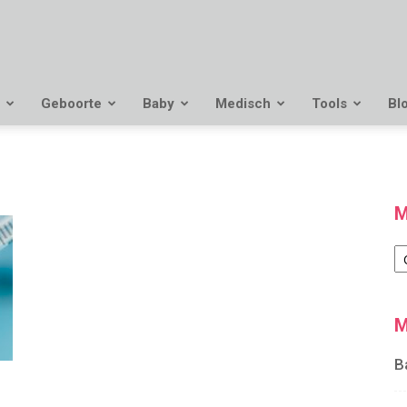
Geboorte
Baby
Medisch
Tools
Bl
M
M
M
B