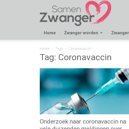
Samen
Zwanger
Home
Zwanger worden
Zwanger
Home
Tags
Coronavaccin
Tag: Coronavaccin
Onderzoek naar coronavaccin na
vele duizenden meldingen over