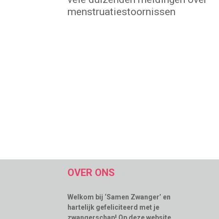
menstruatiestoornissen
OVER ONS
Welkom bij ‘Samen Zwanger’ en
hartelijk gefeliciteerd met je
zwangerschap! Op deze website