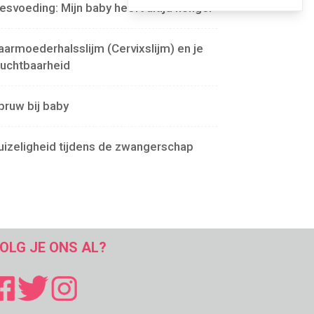
lesvoeding: Mijn baby heeft altijd honger
aarmoederhalsslijm (Cervixslijm) en je
ruchtbaarheid
pruw bij baby
uizeligheid tijdens de zwangerschap
OLG JE ONS AL?