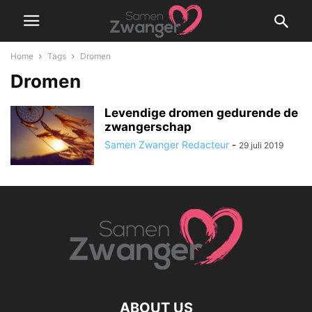
Home
Tags
Dromen
Dromen
Levendige dromen gedurende de
zwangerschap
Samen Zwanger Redacteur
-
29 juli 2019
ABOUT US