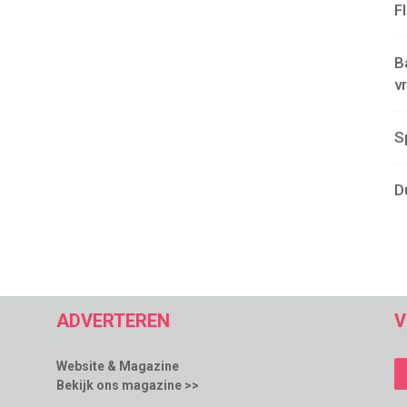
F
B
v
S
D
ADVERTEREN
V
Website & Magazine
Bekijk ons magazine >>