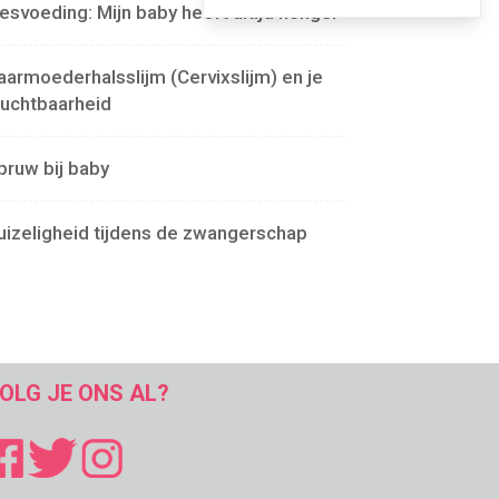
lesvoeding: Mijn baby heeft altijd honger
aarmoederhalsslijm (Cervixslijm) en je
ruchtbaarheid
pruw bij baby
uizeligheid tijdens de zwangerschap
OLG JE ONS AL?