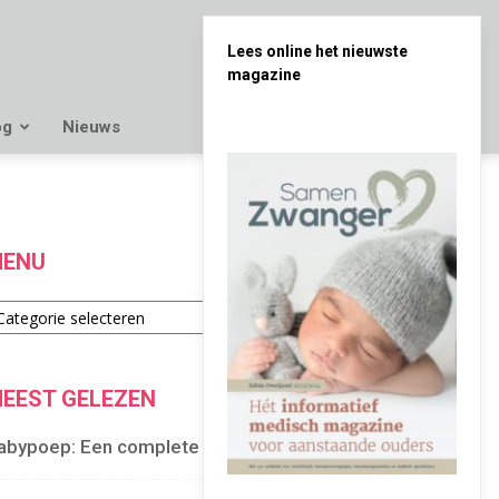
Lees online het nieuwste
magazine
og
Nieuws
ENU
enu
EEST GELEZEN
abypoep: Een complete gids