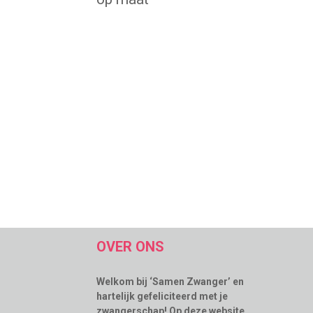
OVER ONS
Welkom bij ‘Samen Zwanger’ en
hartelijk gefeliciteerd met je
zwangerschap! Op deze website