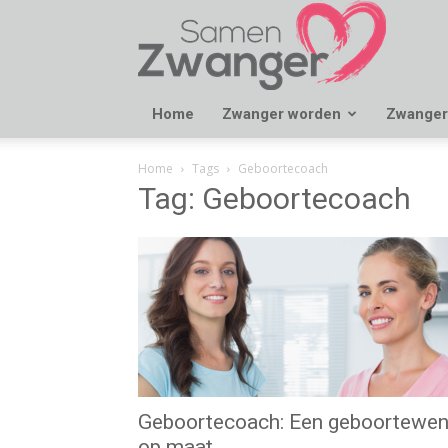
Samen
Zwanger
Home
Zwanger worden
Zwanger
Home
Tags
Geboortecoach
Tag: Geboortecoach
Geboortecoach: Een geboortewe
op maat