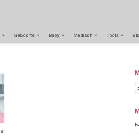
Geboorte
Baby
Medisch
Tools
Bl
M
M
M
B
ns