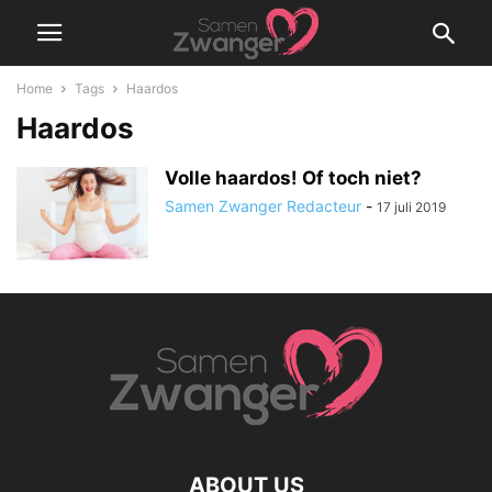
Home
Tags
Haardos
Haardos
Volle haardos! Of toch niet?
Samen Zwanger Redacteur
-
17 juli 2019
ABOUT US