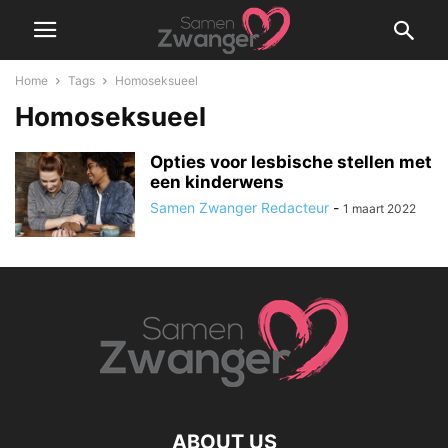
Home
Tags
Homoseksueel
Homoseksueel
Opties voor lesbische stellen met
een kinderwens
Samen Zwanger Redacteur
-
1 maart 2022
ABOUT US