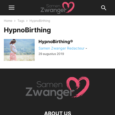
Home
Tags
HypnoBirthing
HypnoBirthing
HypnoBirthing®
Samen Zwanger Redacteur
-
29 augustus 2019
ABOUT US