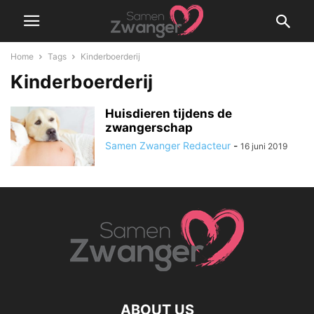
Home
Tags
Kinderboerderij
Kinderboerderij
Huisdieren tijdens de
zwangerschap
Samen Zwanger Redacteur
-
16 juni 2019
ABOUT US