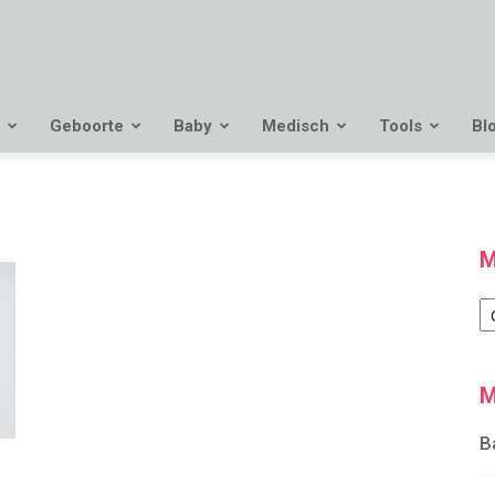
Geboorte
Baby
Medisch
Tools
Bl
M
M
M
B