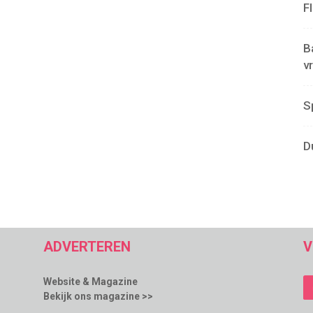
F
B
v
S
D
ADVERTEREN
V
Website & Magazine
Bekijk ons magazine >>