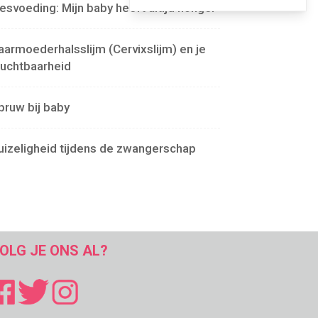
lesvoeding: Mijn baby heeft altijd honger
aarmoederhalsslijm (Cervixslijm) en je
ruchtbaarheid
pruw bij baby
uizeligheid tijdens de zwangerschap
OLG JE ONS AL?