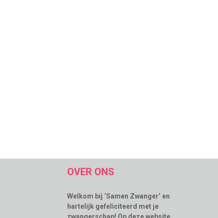
OVER ONS
Welkom bij ‘Samen Zwanger’ en
hartelijk gefeliciteerd met je
zwangerschap! Op deze website