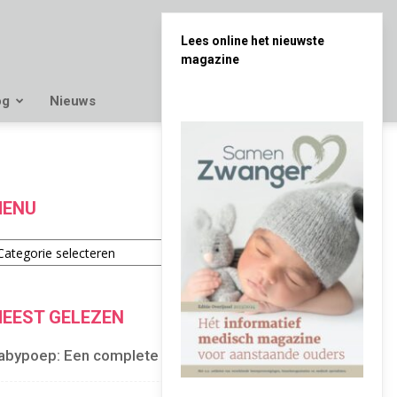
Lees online het nieuwste
magazine
og
Nieuws
ENU
enu
EEST GELEZEN
abypoep: Een complete gids