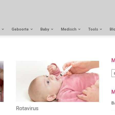
Geboorte
Baby
Medisch
Tools
Bl
M
M
M
B
Rotavirus