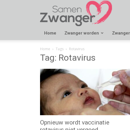
Samen
Zwanger
Home
Zwanger worden
Zwanger
Home
Tags
Rotavirus
Tag: Rotavirus
Opnieuw wordt vaccinatie
rotavirus niet vergoed