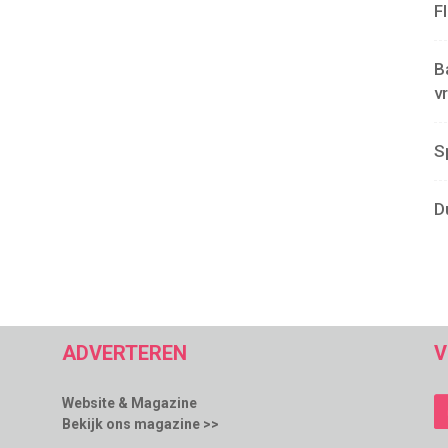
F
B
v
S
D
ADVERTEREN
V
Website & Magazine
Bekijk ons magazine >>