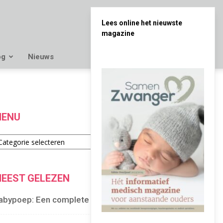
Lees online het nieuwste
magazine
og
Nieuws
ENU
enu
EEST GELEZEN
abypoep: Een complete gids