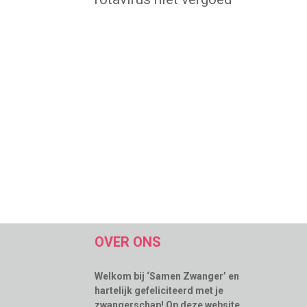
OVER ONS
Welkom bij ‘Samen Zwanger’ en
hartelijk gefeliciteerd met je
zwangerschap! Op deze website