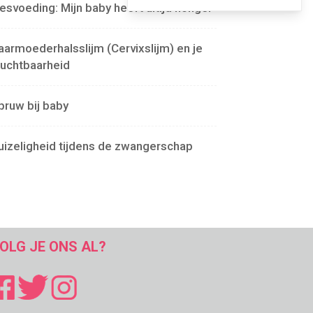
lesvoeding: Mijn baby heeft altijd honger
aarmoederhalsslijm (Cervixslijm) en je
ruchtbaarheid
pruw bij baby
uizeligheid tijdens de zwangerschap
OLG JE ONS AL?