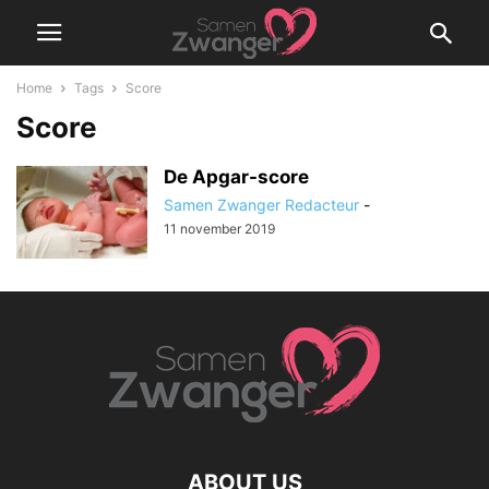
Home
Tags
Score
Score
De Apgar-score
Samen Zwanger Redacteur
-
11 november 2019
ABOUT US