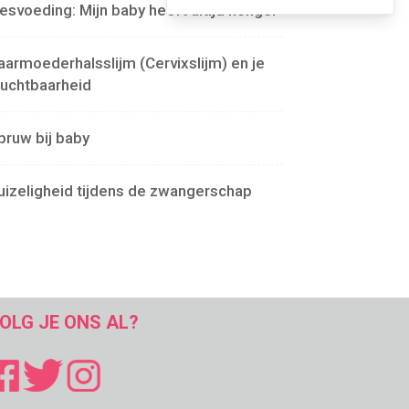
lesvoeding: Mijn baby heeft altijd honger
aarmoederhalsslijm (Cervixslijm) en je
ruchtbaarheid
pruw bij baby
uizeligheid tijdens de zwangerschap
OLG JE ONS AL?