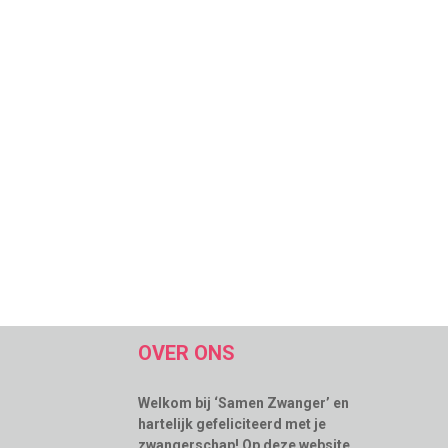
OVER ONS
Welkom bij ‘Samen Zwanger’ en
hartelijk gefeliciteerd met je
zwangerschap! Op deze website