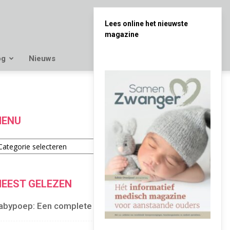
Lees online het nieuwste
magazine
og
Nieuws
ENU
enu
EEST GELEZEN
abypoep: Een complete gids