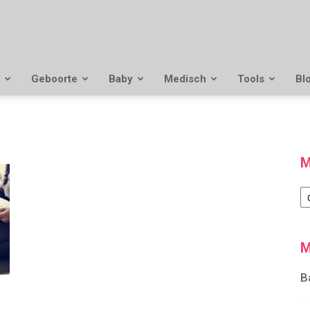
Geboorte
Baby
Medisch
Tools
Bl
M
M
M
B