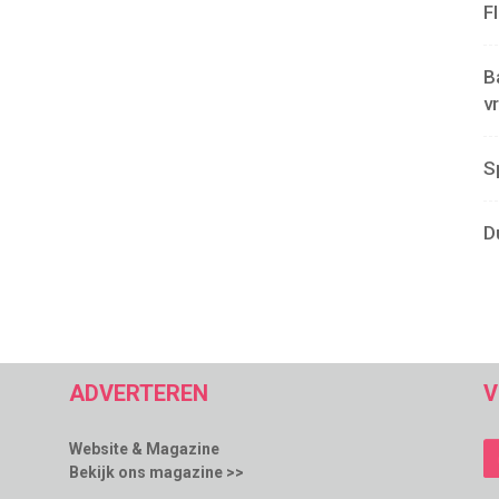
F
B
v
S
D
ADVERTEREN
V
Website & Magazine
Bekijk ons magazine >>